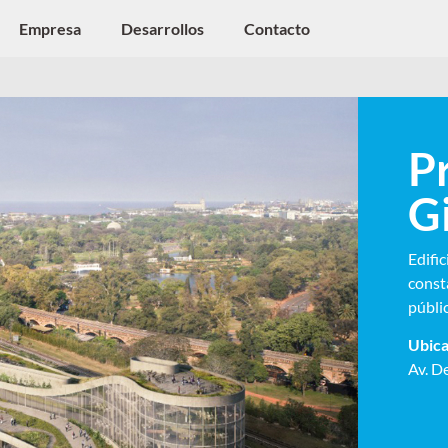
Empresa
Desarrollos
Contacto
P
G
Edific
const
públic
Ubica
Av. D