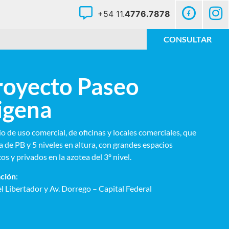
+54 11.
4776.7878
CONSULTAR
royecto Paseo
igena
io de uso comercial, de oficinas y locales comerciales, que
a de PB y 5 niveles en altura, con grandes espacios
os y privados en la azotea del 3º nivel.
ción
:
el Libertador y Av. Dorrego – Capital Federal