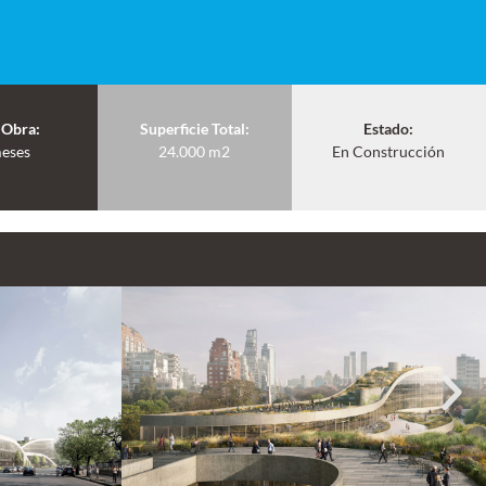
 Obra:
Superficie Total:
Estado:
eses
24.000 m2
En Construcción